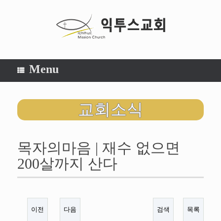
Menu
교회소식
목자의마음 | 재수 없으면
200살까지 산다
이전
다음
검색
목록