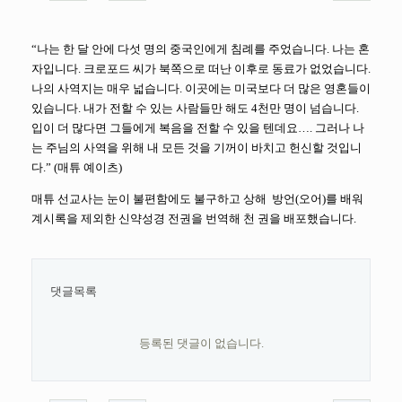
“나는 한 달 안에 다섯 명의 중국인에게 침례를 주었습니다. 나는 혼
자입니다. 크로포드 씨가 북쪽으로 떠난 이후로 동료가 없었습니다.
나의 사역지는 매우 넓습니다. 이곳에는 미국보다 더 많은 영혼들이
있습니다. 내가 전할 수 있는 사람들만 해도 4천만 명이 넘습니다.
입이 더 많다면 그들에게 복음을 전할 수 있을 텐데요…. 그러나 나
는 주님의 사역을 위해 내 모든 것을 기꺼이 바치고 헌신할 것입니
다.” (매튜 예이츠)
매튜 선교사는 눈이 불편함에도 불구하고 상해 방언(오어)를 배워
계시록을 제외한 신약성경 전권을 번역해 천 권을 배포했습니다.
댓글목록
등록된 댓글이 없습니다.