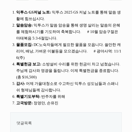
익투스 GS저널 노트:
익투스 2025 GS 저널 노트를 통해 말씀 생
활에 힘쓰십시다.
말씀암송:
익투스가 말씀 암송을 통해 생명 살리는 말씀의 은혜
를 체험하시기를 기도하며 축복합니다. # 10월 암송구절은
마태복음 5:3-6절입니다.
물품모집:
DC노숙자들에게 필요한 물품을 모읍니다. 쓸만한 캐
리어, 배낭, 가벼운 이불등을 모으겠습니다. # 광야사역: 11/1
6(주)
특별헌금 보고:
소방설비 수리를 위한 헌금이 차고 넘쳤습니다.
주님께 감사와 영광을 돌립니다. 이제 특별헌금을 종료합니다.
(총 $16,500)
감사:
어제 가을대청소로 수고하신 익투스 성도님들과 스패니
쉬 형제님들께 감사합니다.
특별기도부탁:
반주자를 위해
고국방문:
정영만, 손유진
댓글목록