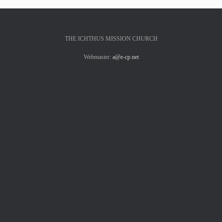
THE ICHTHUS MISSION CHURCH
Webmaster:
a@e-cp.net