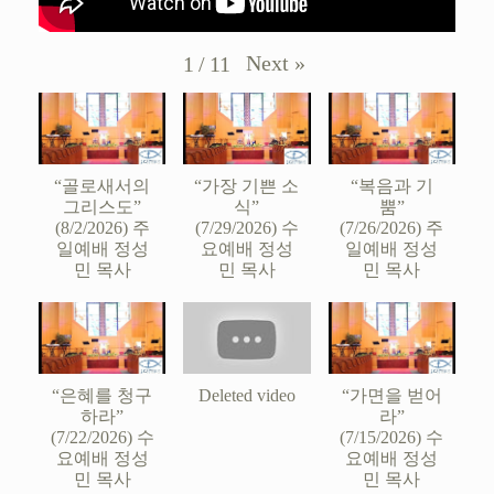
Next
»
1
/
11
“골로새서의
“가장 기쁜 소
“복음과 기
그리스도”
식”
뿜”
(8/2/2026) 주
(7/29/2026) 수
(7/26/2026) 주
일예배 정성
요예배 정성
일예배 정성
민 목사
민 목사
민 목사
“은혜를 청구
Deleted video
“가면을 벋어
하라”
라”
(7/22/2026) 수
(7/15/2026) 수
요예배 정성
요예배 정성
민 목사
민 목사